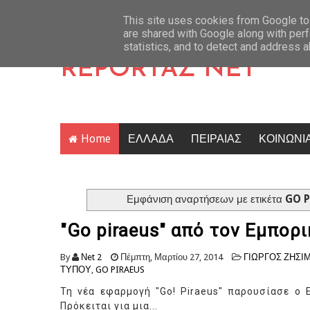
στην Αίγινα: 43χρονος ανασύρθηκε νεκρός από τη θάλασσα
Latest News
Κτηνωδί
This site uses cookies from Google to 
are shared with Google along with perf
statistics, and to detect and address 
REPORTAZ NET
Home
ΕΛΛΑΔΑ
ΠΕΙΡΑΙΑΣ
ΚΟΙΝΩΝΙ
Εμφάνιση αναρτήσεων με ετικέτα
GO 
"Go piraeus" από τον Εμπορ
By
Νet 2
Πέμπτη, Μαρτίου 27, 2014
ΓΙΩΡΓΟΣ ΖΗΣΙ
ΤΥΠΟΥ
,
GO PIRAEUS
Τη νέα εφαρμογή "Go! Piraeus" παρουσίασε ο 
Πρόκειται για μια...