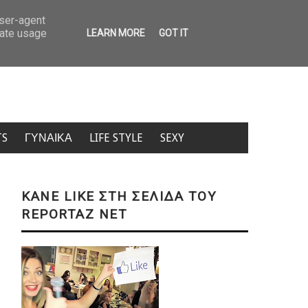
Προσοχή! Ο ΕΦΕΤ ανακαλεί μαρμελάδα – Πιθανή παρουσία θραυσμάτων γ
user-agent
rate usage
LEARN MORE
GOT IT
TS
ΓΥΝΑΙΚΑ
LIFE STYLE
SEXY
KANE LIKE ΣΤΗ ΣΕΛΙΔΑ ΤΟΥ
REPORTAZ NET