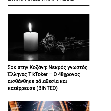
Σοκ στην Κοζάνη: Nεκρός γνωστός
Έλληνας TikToker – Ο 48χρονος
αισθάνθηκε αδιαθεσία και
κατέρρευσε (ΒΙΝΤΕΟ)