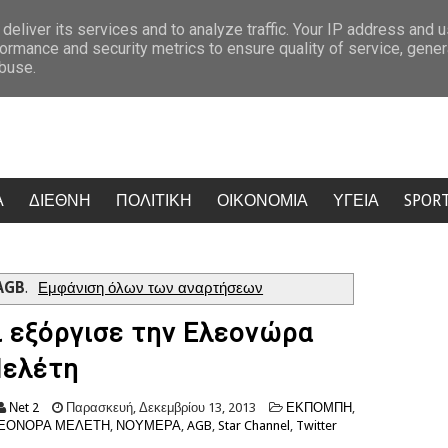
ι την πρόκριση
Κρίση στο κόμμα Καρυστιανού: Δύο ακόμη στελέχ
deliver its services and to analyze traffic. Your IP address and 
ormance and security metrics to ensure quality of service, gene
abuse.
Α
ΔΙΕΘΝΗ
ΠΟΛΙΤΙΚΗ
ΟΙΚΟΝΟΜΙΑ
ΥΓΕΙΑ
SPOR
AGB
.
Εμφάνιση όλων των αναρτήσεων
ι εξόργισε την Ελεονώρα
ελέτη
Νet 2
Παρασκευή, Δεκεμβρίου 13, 2013
ΕΚΠΟΜΠΗ
,
ΕΟΝΟΡΑ ΜΕΛΕΤΗ
,
ΝΟΥΜΕΡΑ
,
AGB
,
Star Channel
,
Twitter