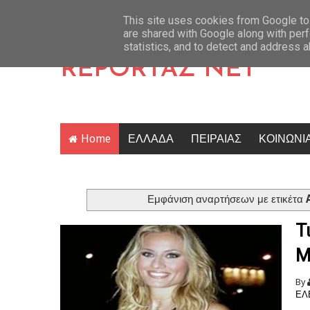
- Άντερλεχτ 0-1: «Πλήρωσε» την αδράνεια και θα πάει στο Βέλγιο να κυνηγήσε
Latest News
This site uses cookies from Google to 
are shared with Google along with perf
statistics, and to detect and address 
REPORTAZ NET
Home
ΕΛΛΑΔΑ
ΠΕΙΡΑΙΑΣ
ΚΟΙΝΩΝΙ
Εμφάνιση αναρτήσεων με ετικέτα
Τ
Μ
By
ΕΛ