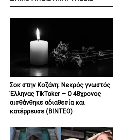
Σοκ στην Κοζάνη: Nεκρός γνωστός
Έλληνας TikToker – Ο 48χρονος
αισθάνθηκε αδιαθεσία και
κατέρρευσε (ΒΙΝΤΕΟ)