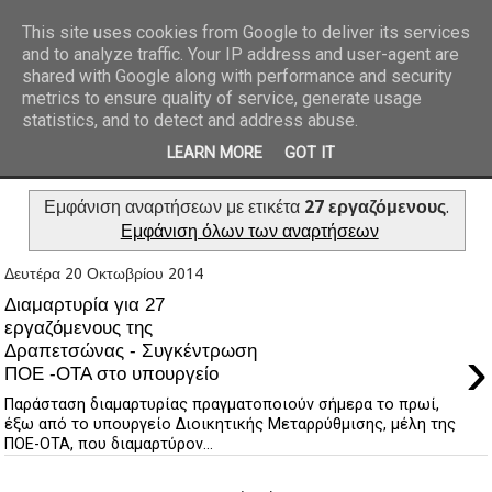
This site uses cookies from Google to deliver its services
and to analyze traffic. Your IP address and user-agent are
REPORTAZ NET
shared with Google along with performance and security
metrics to ensure quality of service, generate usage
statistics, and to detect and address abuse.
LEARN MORE
GOT IT
Εμφάνιση αναρτήσεων με ετικέτα
27 εργαζόμενους
.
Εμφάνιση όλων των αναρτήσεων
Δευτέρα 20 Οκτωβρίου 2014
Διαμαρτυρία για 27
εργαζόμενους της
›
Δραπετσώνας - Συγκέντρωση
ΠΟΕ -ΟΤΑ στο υπουργείο
Παράσταση διαμαρτυρίας πραγματοποιούν σήμερα το πρωί,
έξω από το υπουργείο Διοικητικής Μεταρρύθμισης, μέλη της
ΠΟΕ-ΟΤΑ, που διαμαρτύρον...