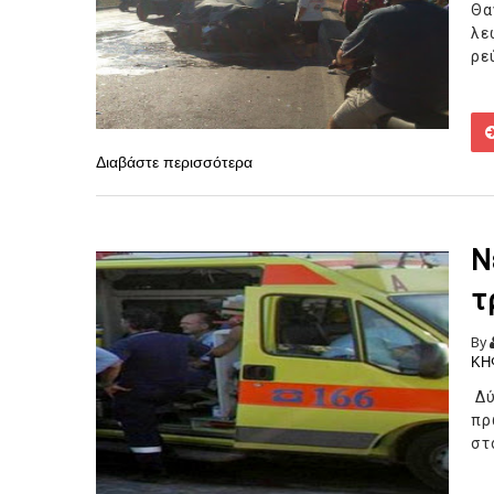
Θα
λε
ρε
Διαβάστε περισσότερα
Ν
τ
By
ΚΗ
Δύ
πρ
στ