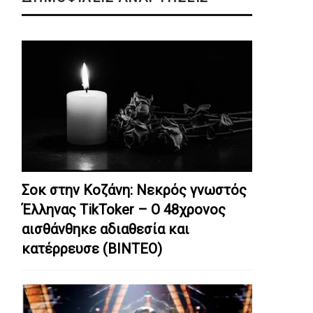
Σοκ στην Κοζάνη: Nεκρός γνωστός
Έλληνας TikToker – Ο 48χρονος
αισθάνθηκε αδιαθεσία και
κατέρρευσε (ΒΙΝΤΕΟ)