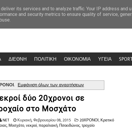
επίθεση στο Κίεβο
Ο Τραμπ προσφεύγει στο Ανώτατο Δικαστήριο: “Ε
deliver its services and to analyze traffic. Your IP address and 
ormance and security metrics to ensure quality of service, gene
abuse.
Α
ΔΙΕΘΝΗ
ΠΟΛΙΤΙΚΗ
ΟΙΚΟΝΟΜΙΑ
ΥΓΕΙΑ
SPOR
ΧΡΟΝΟΙ
.
Εμφάνιση όλων των αναρτήσεων
εκροί δύο 20χρονοι σε
ροχαίο στο Μοσχάτο
NET
Κυριακή, Φεβρουαρίου 08, 2015
20ΧΡΟΝΟΙ
,
Κρατικό
αιας
,
Μοσχάτο
,
νεκροί
,
παραλιακή
,
Πσοειδώνος
,
τροχαίο