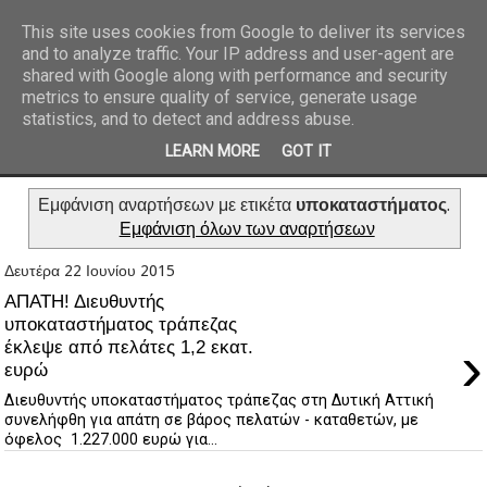
This site uses cookies from Google to deliver its services
and to analyze traffic. Your IP address and user-agent are
REPORTAZ NET
shared with Google along with performance and security
metrics to ensure quality of service, generate usage
statistics, and to detect and address abuse.
LEARN MORE
GOT IT
Εμφάνιση αναρτήσεων με ετικέτα
υποκαταστήματος
.
Εμφάνιση όλων των αναρτήσεων
Δευτέρα 22 Ιουνίου 2015
ΑΠΑΤΗ! Διευθυντής
υποκαταστήματος τράπεζας
›
έκλεψε από πελάτες 1,2 εκατ.
ευρώ
Διευθυντής υποκαταστήματος τράπεζας στη Δυτική Αττική
συνελήφθη για απάτη σε βάρος πελατών - καταθετών, με
όφελος 1.227.000 ευρώ για...