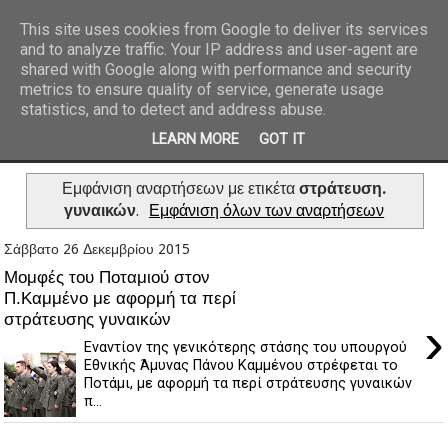
This site uses cookies from Google to deliver its services
and to analyze traffic. Your IP address and user-agent are
REPORTAZ NET
shared with Google along with performance and security
metrics to ensure quality of service, generate usage
statistics, and to detect and address abuse.
LEARN MORE
GOT IT
Εμφάνιση αναρτήσεων με ετικέτα
στράτευση.
γυναικών
.
Εμφάνιση όλων των αναρτήσεων
Σάββατο 26 Δεκεμβρίου 2015
Μομφές του Ποταμιού στον
Π.Καμμένο με αφορμή τα περί
στράτευσης γυναικών
›
Εναντίον της γενικότερης στάσης του υπουργού
Εθνικής Άμυνας Πάνου Καμμένου στρέφεται το
Ποτάμι, με αφορμή τα περί στράτευσης γυναικών
π...