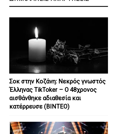
Σοκ στην Κοζάνη: Nεκρός γνωστός
Έλληνας TikToker – Ο 48χρονος
αισθάνθηκε αδιαθεσία και
κατέρρευσε (ΒΙΝΤΕΟ)