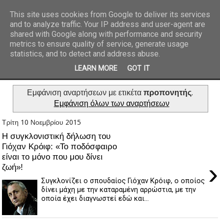
This site uses cookies from Google to deliver its services
and to analyze traffic. Your IP address and user-agent are
REPORTAZ NET
shared with Google along with performance and security
metrics to ensure quality of service, generate usage
statistics, and to detect and address abuse.
LEARN MORE
GOT IT
Εμφάνιση αναρτήσεων με ετικέτα
προπονητής
.
Εμφάνιση όλων των αναρτήσεων
Τρίτη 10 Νοεμβρίου 2015
Η συγκλονιστική δήλωση του
Γιόχαν Κρόιφ: «Το ποδόσφαιρο
είναι το μόνο που μου δίνει
›
ζωή»!
Συγκλονίζει ο σπουδαίος Γιόχαν Κρόιφ, ο οποίος
δίνει μάχη με την καταραμένη αρρώστια, με την
οποία έχει διαγνωστεί εδώ και...