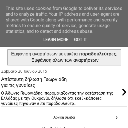
This site uses cookies from Google to deliver its services
and to analyze traffic. Your IP address and user-agent are
REPORTAZ NET
shared with Google along with performance and security
metrics to ensure quality of service, generate usage
statistics, and to detect and address abuse.
LEARN MORE
GOT IT
Εμφάνιση αναρτήσεων με ετικέτα
παραδουλεύτρες
.
Εμφάνιση όλων των αναρτήσεων
Σάββατο 20 Ιουνίου 2015
Απίστευτη δήλωση Γεωργιάδη
›
για τις γυναίκες
Ο Άδωνις Γεωργιάδης, παρομοιάζοντας την κατάσταση της
Ελλάδας με την Ουκρανία, δήλωσε ότι εκεί «κάποιες
γυναίκες πήγαιναν είτε παραδουλεύτρ...
›
Αρχική σελίδα