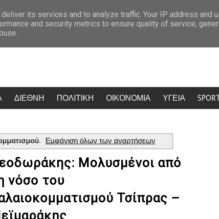
ψε πρόωρα το πρόγραμμα
Χώρισαν Ελένη Βουλγαράκη και Φώτης Ιωαν
deliver its services and to analyze traffic. Your IP address and 
ormance and security metrics to ensure quality of service, gene
abuse.
Α
ΔΙΕΘΝΗ
ΠΟΛΙΤΙΚΗ
ΟΙΚΟΝΟΜΙΑ
ΥΓΕΙΑ
SPOR
ομματισμού
.
Εμφάνιση όλων των αναρτήσεων
εοδωράκης: Μολυσμένοι από
η νόσο του
αλαιοκομματισμού Τσίπρας –
εϊμαράκης