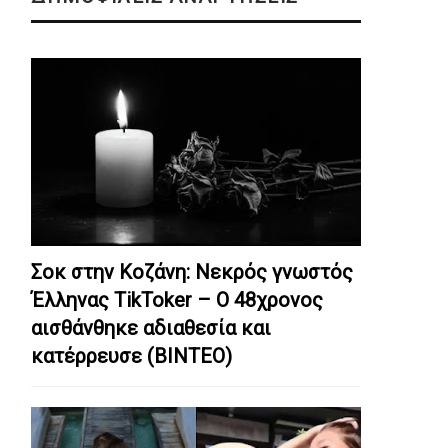
Σοκ στην Κοζάνη: Nεκρός γνωστός
Έλληνας TikToker – Ο 48χρονος
αισθάνθηκε αδιαθεσία και
κατέρρευσε (ΒΙΝΤΕΟ)