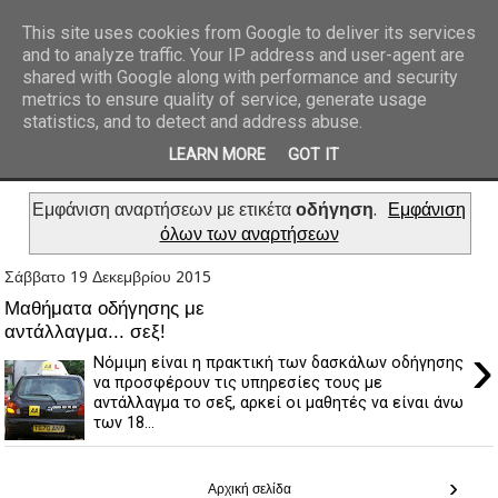
This site uses cookies from Google to deliver its services
and to analyze traffic. Your IP address and user-agent are
REPORTAZ NET
shared with Google along with performance and security
metrics to ensure quality of service, generate usage
statistics, and to detect and address abuse.
LEARN MORE
GOT IT
Εμφάνιση αναρτήσεων με ετικέτα
οδήγηση
.
Εμφάνιση
όλων των αναρτήσεων
Σάββατο 19 Δεκεμβρίου 2015
Mαθήματα οδήγησης με
αντάλλαγμα... σεξ!
›
Νόμιμη είναι η πρακτική των δασκάλων οδήγησης
να προσφέρουν τις υπηρεσίες τους με
αντάλλαγμα το σεξ, αρκεί οι μαθητές να είναι άνω
των 18...
›
Αρχική σελίδα