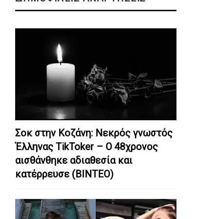
Σοκ στην Κοζάνη: Nεκρός γνωστός
Έλληνας TikToker – Ο 48χρονος
αισθάνθηκε αδιαθεσία και
κατέρρευσε (ΒΙΝΤΕΟ)