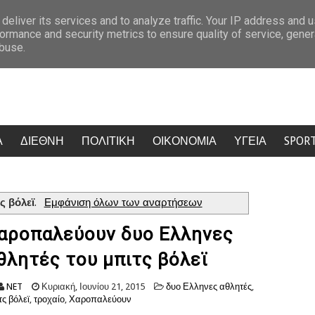
κατάθεση του 55χρονου
Δολοφονία στην Κυψέλη: Ο Ερυθρός Σταυρό
deliver its services and to analyze traffic. Your IP address and 
ormance and security metrics to ensure quality of service, gene
abuse.
Α
ΔΙΕΘΝΗ
ΠΟΛΙΤΙΚΗ
ΟΙΚΟΝΟΜΙΑ
ΥΓΕΙΑ
SPOR
ς βόλεϊ
.
Εμφάνιση όλων των αναρτήσεων
αροπαλεύουν δυο Ελληνες
θλητές του μπιτς βόλεϊ
NET
Κυριακή, Ιουνίου 21, 2015
δυο Ελληνες αθλητές
,
τς βόλεϊ
,
τροχαίο
,
Χαροπαλεύουν