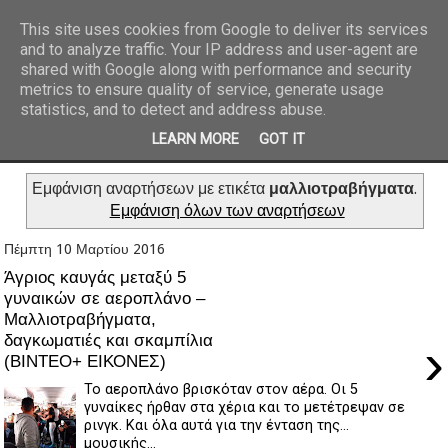
This site uses cookies from Google to deliver its services
and to analyze traffic. Your IP address and user-agent are
REPORTAZ NET
shared with Google along with performance and security
metrics to ensure quality of service, generate usage
statistics, and to detect and address abuse.
LEARN MORE
GOT IT
Εμφάνιση αναρτήσεων με ετικέτα
μαλλιοτραβήγματα
.
Εμφάνιση όλων των αναρτήσεων
Πέμπτη 10 Μαρτίου 2016
Άγριος καυγάς μεταξύ 5
γυναικών σε αεροπλάνο –
Μαλλιοτραβήγματα,
δαγκωματιές και σκαμπίλια
›
(ΒΙΝΤΕΟ+ ΕΙΚΟΝΕΣ)
Το αεροπλάνο βρισκόταν στον αέρα. Οι 5
γυναίκες ήρθαν στα χέρια και το μετέτρεψαν σε
ρινγκ. Και όλα αυτά για την ένταση της...
μουσικής...