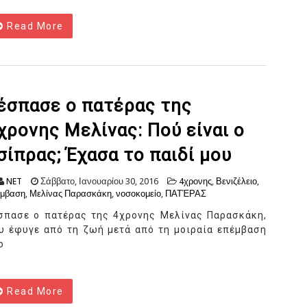
Read More
έσπασε ο πατέρας της
χρονης Μελίνας: Πού είναι ο
σίπρας; Έχασα το παιδί μου
NET
Σάββατο, Ιανουαρίου 30, 2016
4χρονης
,
Βενιζέλειο
,
έμβαση
,
Μελίνας Παρασκάκη
,
νοσοκομείο
,
ΠΑΤΈΡΑΣ
σπασε ο πατέρας της 4χρονης Μελίνας Παρασκάκη,
υ έφυγε από τη ζωή μετά από τη μοιραία επέμβαση
ο
Read More