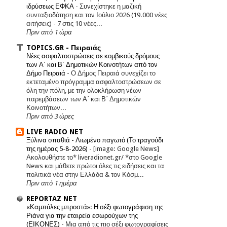
ιδρύσεως ΕΦΚΑ
-
Συνεχίστηκε η μαζική
συνταξιοδότηση και τον Ιούλιο 2026 (19.000 νέες
αιτήσεις) - 7 στις 10 νέες...
Πριν από 1 ώρα
TOPICS.GR - Πειραιάς
Νέες ασφαλτοστρώσεις σε κομβικούς δρόμους
των Α΄ και Β΄ Δημοτικών Κοινοτήτων από τον
Δήμο Πειραιά
-
Ο Δήμος Πειραιά συνεχίζει το
εκτεταμένο πρόγραμμα ασφαλτοστρώσεων σε
όλη την πόλη, με την ολοκλήρωση νέων
παρεμβάσεων των Α΄ και Β΄ Δημοτικών
Κοινοτήτων...
Πριν από 3 ώρες
LIVE RADIO NET
Ξύλινα σπαθιά - Λιωμένο παγωτό (Το τραγούδι
της ημέρας 5-8-2026)
-
[image: Google News]
Ακολουθήστε το* liveradionet.gr/ *στο Google
News και μάθετε πρώτοι όλες τις ειδήσεις και τα
πολιτικά νέα στην Ελλάδα & τον Κόσμ...
Πριν από 1 ημέρα
REPORTAZ NET
«Καμπύλες μπροστά»: Η σέξι φωτογράφιση της
Ριάνα για την εταιρεία εσωρούχων της
(ΕΙΚΟΝΕΣ)
-
Μια από τις πιο σέξι φωτογραφίσεις