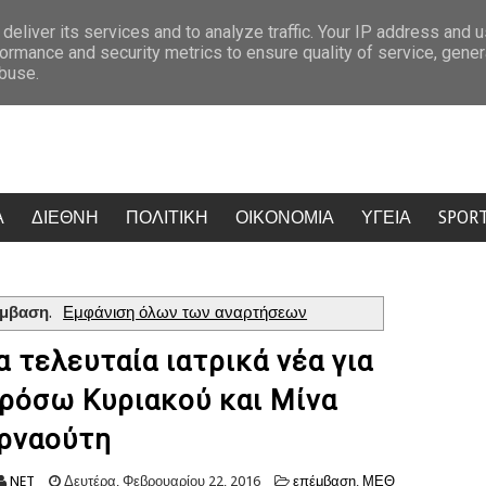
λό της
Η Μύκονος πήρε φωτιά: Κίντμαν, Σαλντάνα και Κέιτι Πέρι έκ
deliver its services and to analyze traffic. Your IP address and 
ormance and security metrics to ensure quality of service, gene
abuse.
Α
ΔΙΕΘΝΗ
ΠΟΛΙΤΙΚΗ
ΟΙΚΟΝΟΜΙΑ
ΥΓΕΙΑ
SPOR
έμβαση
.
Εμφάνιση όλων των αναρτήσεων
α τελευταία ιατρικά νέα για
ρόσω Κυριακού και Μίνα
ρναούτη
NET
Δευτέρα, Φεβρουαρίου 22, 2016
επέμβαση
,
ΜΕΘ