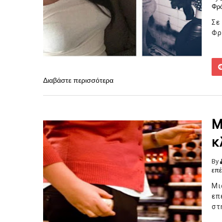
Φρ
Σε
Φρ
Διαβάστε περισσότερα
Μ
κ
By
επ
Μι
επ
στ