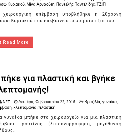
όσω Κυριακού
,
Μίνα Αρναούτη
,
Παντελής Παντελίδης
,
ΤΖΙΠ
 χειρουργική επέμβαση υποβλήθηκε η 20χρονη
όσω Κυριακού που επέβαινε στο μοιραίο τζιπ του...
Read More
πήκε για πλαστική και βγήκε
λεπτομανής!
NET
Δευτέρα, Φεβρουαρίου 22, 2016
Βραζιλία
,
γυναίκα
,
έμβαση
,
κλεπτομανία
,
πλαστική
α γυναίκα μπήκε στο χειρουργείο για μια πλαστική
έμβαση ρουτίνας (λιποαναρρόφηση, μεγέθυνση
ήθους...