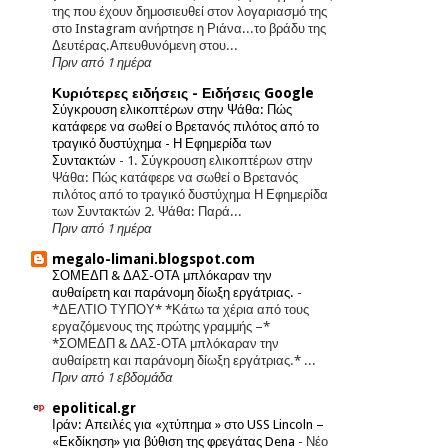
της που έχουν δημοσιευθεί στον λογαριασμό της
στο Instagram ανήρτησε η Ριάνα...το βράδυ της
Δευτέρας.Απευθυνόμενη στου...
Πριν από 1 ημέρα
Κυριότερες ειδήσεις - Ειδήσεις Google
Σύγκρουση ελικοπτέρων στην Ψάθα: Πώς
κατάφερε να σωθεί ο Βρετανός πιλότος από το
τραγικό δυστύχημα - Η Εφημερίδα των
Συντακτών
-
1. Σύγκρουση ελικοπτέρων στην
Ψάθα: Πώς κατάφερε να σωθεί ο Βρετανός
πιλότος από το τραγικό δυστύχημα Η Εφημερίδα
των Συντακτών 2. Ψάθα: Παρά...
Πριν από 1 ημέρα
megalo-limani.blogspot.com
ΣΟΜΕΔΠ & ΔΑΣ-ΟΤΑ μπλόκαραν την
αυθαίρετη και παράνομη δίωξη εργάτριας.
-
*ΔΕΛΤΙΟ ΤΥΠΟΥ* *Κάτω τα χέρια από τους
εργαζόμενους της πρώτης γραμμής –*
*ΣΟΜΕΔΠ & ΔΑΣ-ΟΤΑ μπλόκαραν την
αυθαίρετη και παράνομη δίωξη εργάτριας.* ...
Πριν από 1 εβδομάδα
epolitical.gr
Ιράν: Απειλές για «χτύπημα » στο USS Lincoln –
«Εκδίκηση» για βύθιση της φρεγάτας Dena
-
Νέο