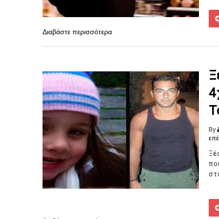
Διαβάστε περισσότερα
Ξ
4
Τ
By
επ
Ξέ
πο
στ