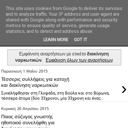
This site uses cookies from Google to deliver its services
and to analyze traffic. Your IP address and user-agent are
REPORTAZ NET
shared with Google along with performance and security
metrics to ensure quality of service, generate usage
statistics, and to detect and address abuse.
LEARN MORE
GOT IT
Εμφάνιση αναρτήσεων με ετικέτα
διακίνηση
ναρκωτικών
.
Εμφάνιση όλων των αναρτήσεων
Παρασκευή 1 Μαΐου 2015
Τέσσερις συλλήψεις για κατοχή
›
και διακίνηση ναρκωτικών
Συνελήφθησαν στη Γλυφάδα, στη Βούλα και στο Βύρωνα,
τέσσερα άτομα (δύο 33χρονοι, μία 33χρονη και ένας...
Κυριακή 26 Απριλίου 2015
Ποιος σύζυγος γνωστής
ηθοποιού συνελήφθη για