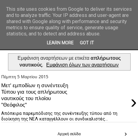
This site uses cookies from Google to deliver its services
and to analyze traffic. Your IP address and user-agent are
REPORTAZ NET
shared with Google along with performance and security
metrics to ensure quality of service, generate usage
statistics, and to detect and address abuse.
LEARN MORE
GOT IT
Εμφάνιση αναρτήσεων με ετικέτα
απλήρωτους
ναυτικούς
.
Εμφάνιση όλων των αναρτήσεων
Πέμπτη 5 Μαρτίου 2015
Μετ' εμποδίων η συνέντευξη
Τύπου για τους απλήρωτους
›
ναυτικούς του πλοίου
"Θεόφιλος"
Απόπειρα παρεμπόδισης της συνέντευξης τύπου από τη
διοίκηση της ΝΕΛ καταγγέλλουν οι συνδικαλιστές...
›
Αρχική σελίδα