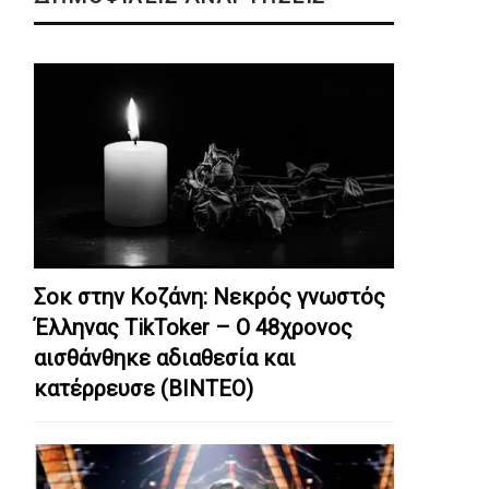
Σοκ στην Κοζάνη: Nεκρός γνωστός
Έλληνας TikToker – Ο 48χρονος
αισθάνθηκε αδιαθεσία και
κατέρρευσε (ΒΙΝΤΕΟ)