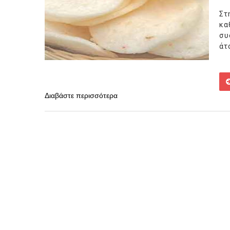
Στ
κα
συ
άτ
Διαβάστε περισσότερα