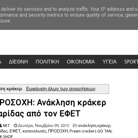
πίθεση στο Κίεβο
Ο Τραμπ προσφεύγει στο Ανώτατο Δικαστήριο: “Εθ
deliver its services and to analyze traffic. Your IP address and 
ormance and security metrics to ensure quality of service, gene
abuse.
Α
ΔΙΕΘΝΗ
ΠΟΛΙΤΙΚΗ
ΟΙΚΟΝΟΜΙΑ
ΥΓΕΙΑ
SPOR
ση κράκερ
.
Εμφάνιση όλων των αναρτήσεων
ΡΟΣΟΧΗ: Ανάκληση κράκερ
αρίδας από τον ΕΦΕΤ
NET
Δευτέρα, Νοεμβρίου 09, 2015
ανάκληση κράκερ
,
ίδας
,
ΕΦΕΤ
,
καταναλωτές
,
ΠΡΟΣΟΧΗ
,
Prawn crackers GO TAN
,
K SHOP