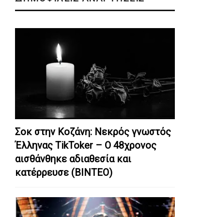
Σοκ στην Κοζάνη: Nεκρός γνωστός
Έλληνας TikToker – Ο 48χρονος
αισθάνθηκε αδιαθεσία και
κατέρρευσε (ΒΙΝΤΕΟ)