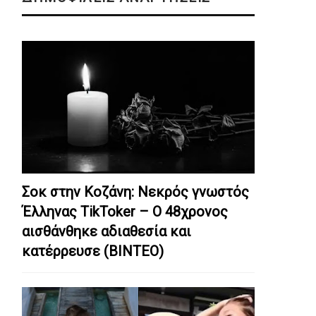
Σοκ στην Κοζάνη: Nεκρός γνωστός
Έλληνας TikToker – Ο 48χρονος
αισθάνθηκε αδιαθεσία και
κατέρρευσε (ΒΙΝΤΕΟ)