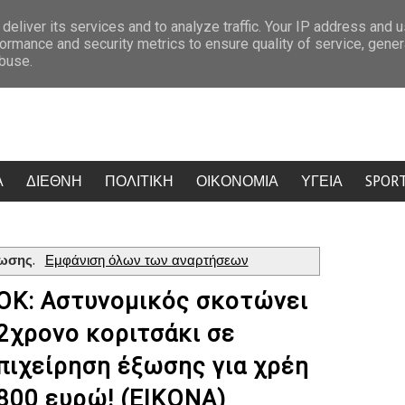
βοηθήσει, υπάρχει κι ένα παιδί… » (ΒΙΝΤΕΟ ΕΙΚΟΝΕΣ)
Σταμάτης Γον
deliver its services and to analyze traffic. Your IP address and 
ormance and security metrics to ensure quality of service, gene
abuse.
Α
ΔΙΕΘΝΗ
ΠΟΛΙΤΙΚΗ
ΟΙΚΟΝΟΜΙΑ
ΥΓΕΙΑ
SPOR
ξωσης
.
Εμφάνιση όλων των αναρτήσεων
ΟΚ: Αστυνομικός σκοτώνει
2χρονο κοριτσάκι σε
πιχείρηση έξωσης για χρέη
800 ευρώ! (ΕΙΚΟΝΑ)