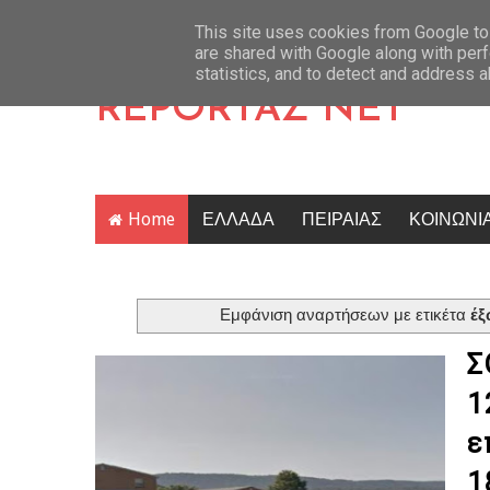
 έκκληση για τη Τζούλια Αλεξανδράτου: «Ο κόσμος τη χλευάζει, κάποιος να τη 
Latest News
This site uses cookies from Google to 
are shared with Google along with perf
statistics, and to detect and address 
REPORTAZ NET
Home
ΕΛΛΑΔΑ
ΠΕΙΡΑΙΑΣ
ΚΟΙΝΩΝΙ
Εμφάνιση αναρτήσεων με ετικέτα
έ
Σ
1
ε
1