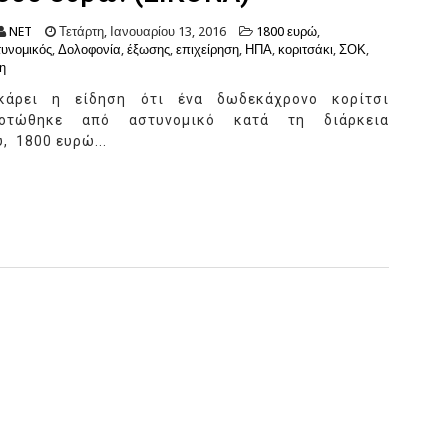
NET
Τετάρτη, Ιανουαρίου 13, 2016
1800 ευρώ
,
υνομικός
,
Δολοφονία
,
έξωσης
,
επιχείρηση
,
ΗΠΑ
,
κοριτσάκι
,
ΣΟΚ
,
η
κάρει η είδηση ότι ένα δωδεκάχρονο κορίτσι
οτώθηκε από αστυνομικό κατά τη διάρκεια
, 1800 ευρώ...