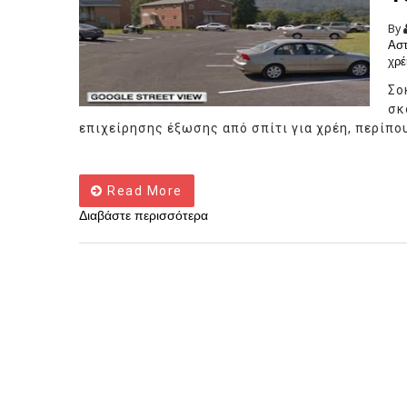
By
Αστ
χρέ
Σο
σκ
επιχείρησης έξωσης από σπίτι για χρέη, περίπου
Read More
Διαβάστε περισσότερα