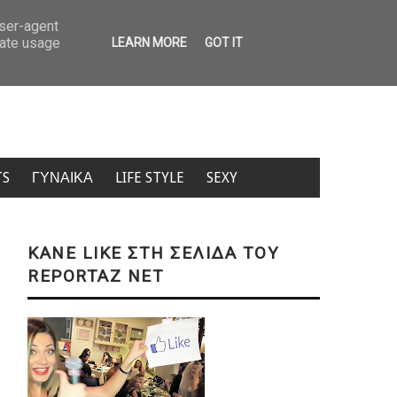
ίδης: Δείτε την πρώτη φωτογραφία με την 6χρονη κόρη του Μαριαλένα
user-agent
rate usage
LEARN MORE
GOT IT
TS
ΓΥΝΑΙΚΑ
LIFE STYLE
SEXY
KANE LIKE ΣΤΗ ΣΕΛΙΔΑ ΤΟΥ
REPORTAZ NET