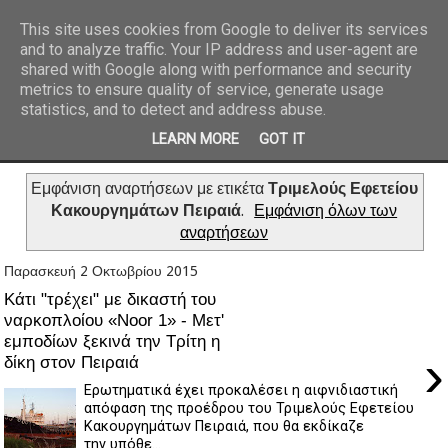
This site uses cookies from Google to deliver its services
and to analyze traffic. Your IP address and user-agent are
REPORTAZ NET
shared with Google along with performance and security
metrics to ensure quality of service, generate usage
statistics, and to detect and address abuse.
LEARN MORE
GOT IT
Εμφάνιση αναρτήσεων με ετικέτα
Τριμελούς Εφετείου
Κακουργημάτων Πειραιά
.
Εμφάνιση όλων των
αναρτήσεων
Παρασκευή 2 Οκτωβρίου 2015
Κάτι "τρέχει" με δικαστή του
ναρκοπλοίου «Noor 1» - Μετ'
εμποδίων ξεκινά την Τρίτη η
›
δίκη στον Πειραιά
Ερωτηματικά έχει προκαλέσει η αιφνιδιαστική
απόφαση της προέδρου του Τριμελούς Εφετείου
Κακουργημάτων Πειραιά, που θα εκδίκαζε
την υπόθε...