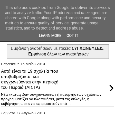
This site uses cookies from Google to deliver its services
and to analyze traffic. Your IP address and user-agent are
REPORTAZ NET
shared with Google along with performance and security
metrics to ensure quality of service, generate usage
statistics, and to detect and address abuse.
LEARN MORE
GOT IT
Εμφάνιση αναρτήσεων με ετικέτα
ΣΥΓΧΩΝΕΥΣΕΙΣ
.
Εμφάνιση όλων των αναρτήσεων
Παρασκευή 16 Μαΐου 2014
Αυτά είναι τα 19 σχολεία που
υποβαθμίζονται και
›
συγχωνεύονται στην περιοχή
του Πειραιά (ΛΙΣΤΑ)
Νέα «καταιγίδα» συγχωνεύσεων ή καταργήσεων σχολείων
προγραμματίζει να υλοποιήσει, μετά τις εκλογές, η
κυβέρνηση ώστε να εφαρμοστούν από.....
Σάββατο 27 Απριλίου 2013