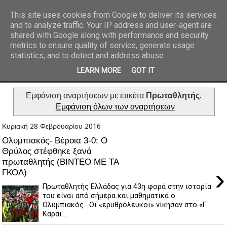
This site uses cookies from Google to deliver its services
and to analyze traffic. Your IP address and user-agent are
REPORTAZ NET
shared with Google along with performance and security
metrics to ensure quality of service, generate usage
statistics, and to detect and address abuse.
LEARN MORE
GOT IT
Εμφάνιση αναρτήσεων με ετικέτα
Πρωταθλητής
.
Εμφάνιση όλων των αναρτήσεων
Κυριακή 28 Φεβρουαρίου 2016
Ολυμπιακός- Βέροια 3-0: Ο
Θρύλος στέφθηκε ξανά
πρωταθλητής (ΒΙΝΤΕΟ ΜΕ ΤΑ
›
ΓΚΟΛ)
Πρωταθλητής Ελλάδας για 43η φορά στην ιστορία
του είναι από σήμερα και μαθηματικά ο
Ολυμπιακός. Οι «ερυθρόλευκοι» νίκησαν στο «Γ.
Καραϊ...