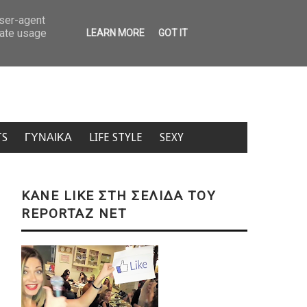
 της Μαρίας Καρυστιανού – Καταγγελία για αυθαιρεσία στη λήψη αποφάσεων
user-agent
rate usage
LEARN MORE
GOT IT
TS
ΓΥΝΑΙΚΑ
LIFE STYLE
SEXY
KANE LIKE ΣΤΗ ΣΕΛΙΔΑ ΤΟΥ
REPORTAZ NET