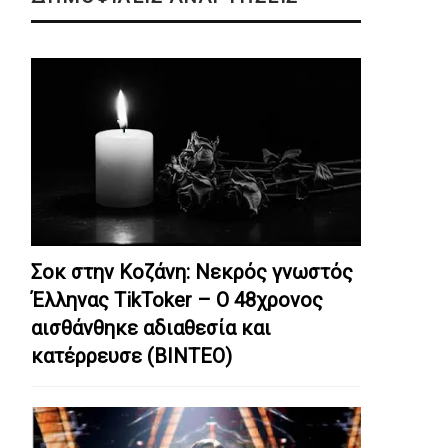
Σοκ στην Κοζάνη: Nεκρός γνωστός
Έλληνας TikToker – Ο 48χρονος
αισθάνθηκε αδιαθεσία και
κατέρρευσε (ΒΙΝΤΕΟ)