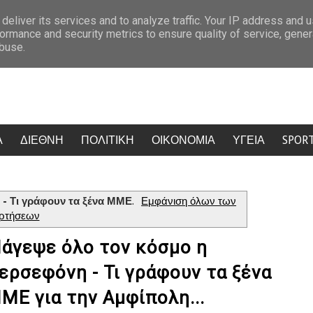
α Φιλαδέλφεια
Νέα αποχώρηση από την “Ελπίδα για την Δημοκρατία”
deliver its services and to analyze traffic. Your IP address and 
ormance and security metrics to ensure quality of service, gene
abuse.
Α
ΔΙΕΘΝΗ
ΠΟΛΙΤΙΚΗ
ΟΙΚΟΝΟΜΙΑ
ΥΓΕΙΑ
SPOR
- Τι γράφουν τα ξένα ΜΜΕ
.
Εμφάνιση όλων των
ρτήσεων
άγεψε όλο τον κόσμο η
ερσεφόνη - Τι γράφουν τα ξένα
ΜΕ για την Αμφίπολη...