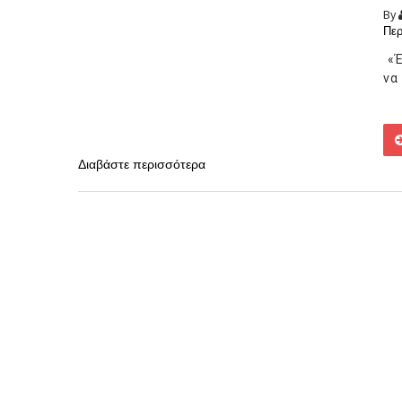
By
Περ
«Έ
να
Διαβάστε περισσότερα