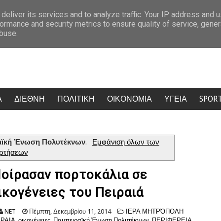
 και Νέα Αριστερα
Σάλος στην Κρήτη: Τουρίστας ρώτησε πόσο κοστί
deliver its services and to analyze traffic. Your IP address and 
ormance and security metrics to ensure quality of service, gene
abuse.
Α
ΔΙΕΘΝΗ
ΠΟΛΙΤΙΚΗ
ΟΙΚΟΝΟΜΙΑ
ΥΓΕΙΑ
SPOR
αϊκή Ένωση Πολυτέκνων
.
Εμφάνιση όλων των
ρτήσεων
οίρασαν πορτοκάλια σε
ικογένειες του Πειραιά
NET
Πέμπτη, Δεκεμβρίου 11, 2014
ΙΕΡΑ ΜΗΤΡΌΠΟΛΗ
ΙΡΑΙΑ
,
οικογένειες
,
Παμπειραϊκή Ένωση Πολυτέκνων
,
ΠΕΡΙΦΕΡΕΙΑ