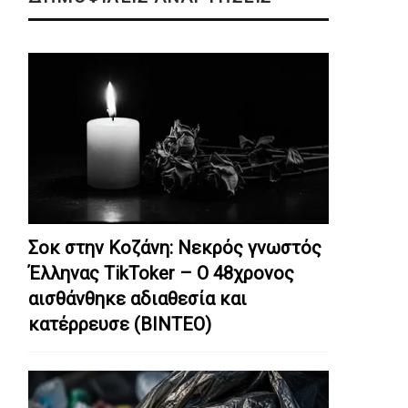
Σοκ στην Κοζάνη: Nεκρός γνωστός
Έλληνας TikToker – Ο 48χρονος
αισθάνθηκε αδιαθεσία και
κατέρρευσε (ΒΙΝΤΕΟ)