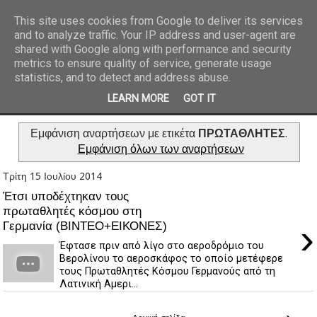
This site uses cookies from Google to deliver its services
and to analyze traffic. Your IP address and user-agent are
REPORTAZ NET
shared with Google along with performance and security
metrics to ensure quality of service, generate usage
statistics, and to detect and address abuse.
LEARN MORE
GOT IT
Εμφάνιση αναρτήσεων με ετικέτα
ΠΡΩΤΑΘΛΗΤΕΣ
.
Εμφάνιση όλων των αναρτήσεων
Τρίτη 15 Ιουλίου 2014
Έτσι υποδέχτηκαν τους
πρωταθλητές κόσμου στη
›
Γερμανία (ΒΙΝΤΕΟ+ΕΙΚΟΝΕΣ)
Έφτασε πριν από λίγο στο αεροδρόμιο του
Βερολίνου το αεροσκάφος το οποίο μετέφερε
τους Πρωταθλητές Κόσμου Γερμανούς από τη
Λατινική Αμερι...