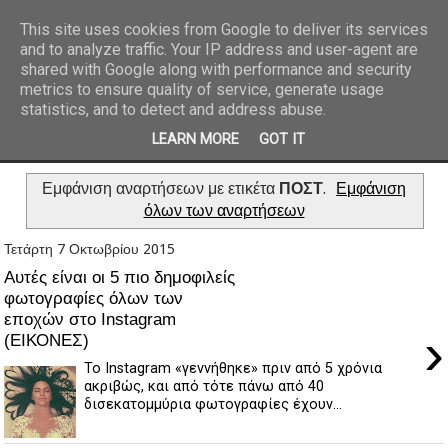
This site uses cookies from Google to deliver its services
and to analyze traffic. Your IP address and user-agent are
REPORTAZ NET
shared with Google along with performance and security
metrics to ensure quality of service, generate usage
statistics, and to detect and address abuse.
LEARN MORE
GOT IT
Εμφάνιση αναρτήσεων με ετικέτα
ΠΟΣΤ
.
Εμφάνιση
όλων των αναρτήσεων
Τετάρτη 7 Οκτωβρίου 2015
Αυτές είναι οι 5 πιο δημοφιλείς
φωτογραφίες όλων των
εποχών στο Instagram
›
(ΕΙΚΟΝΕΣ)
Το Instagram «γεννήθηκε» πριν από 5 χρόνια
ακριβώς, και από τότε πάνω από 40
δισεκατομμύρια φωτογραφίες έχουν...