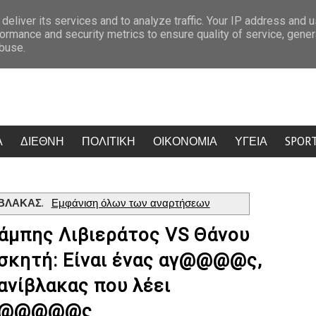
σέ, πυρά από ΠΑΣΟΚ, ΕΛΑΣ, ΣΥΡΙΖΑ και Νέα Αριστερα
Σάλος στην Κρ
deliver its services and to analyze traffic. Your IP address and 
ormance and security metrics to ensure quality of service, gene
abuse.
Α
ΔΙΕΘΝΗ
ΠΟΛΙΤΙΚΗ
ΟΙΚΟΝΟΜΙΑ
ΥΓΕΙΑ
SPOR
ΒΛΑΚΑΣ
.
Εμφάνιση όλων των αναρτήσεων
άμπης Λιβιεράτος VS Θάνου
σκητή: Είναι ένας αγ@@@@ς,
ανίβλακας που λέει
π@@@@@ς