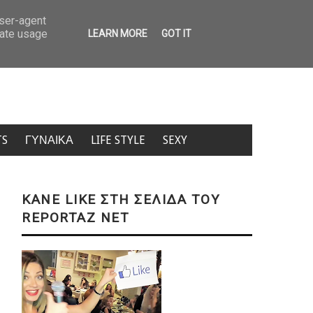
ήτη: Τουρίστας ρώτησε πόσο κοστίζει ανήλικο κορίτσι – «Πόσα θέλεις;» (ΒΙΝ
user-agent
rate usage
LEARN MORE
GOT IT
TS
ΓΥΝΑΙΚΑ
LIFE STYLE
SEXY
KANE LIKE ΣΤΗ ΣΕΛΙΔΑ ΤΟΥ
REPORTAZ NET