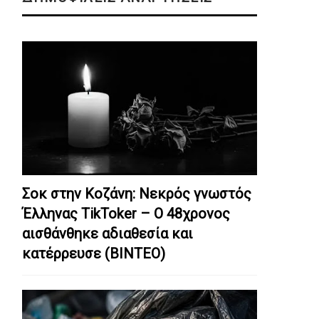
Σοκ στην Κοζάνη: Nεκρός γνωστός
Έλληνας TikToker – Ο 48χρονος
αισθάνθηκε αδιαθεσία και
κατέρρευσε (ΒΙΝΤΕΟ)