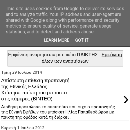
This site uses cookies from Google to deliver its services
and to analyze traffic. Your IP address and user-agent are
REPORTAZ NET
shared with Google along with performance and security
metrics to ensure quality of service, generate usage
statistics, and to detect and address abuse.
LEARN MORE
GOT IT
Εμφάνιση αναρτήσεων με ετικέτα
ΠΑΙΚΤΗΣ
.
Εμφάνιση
όλων των αναρτήσεων
Τρίτη 29 Ιουλίου 2014
Απίστευτη επίθεση προπονητή
της Εθνικής Ελλάδος -
›
Χτύπησε παίκτη του μπροστα
στις κάμερες (ΒΙΝΤΕΟ)
Αίσθηση προκάλεσε το επεισόδιο που είχε ο προπονητής
της Εθνική Εφήβων του μπάσκετ Ηλίας Παπαθεοδώρου με
παίκτη της ομάδας κατά τη διάρκει...
Κυριακή 1 Ιουλίου 2012