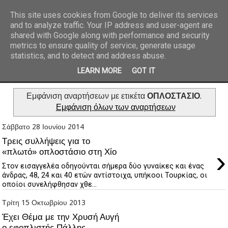
This site uses cookies from Google to deliver its services
and to analyze traffic. Your IP address and user-agent are
REPORTAZ NET
shared with Google along with performance and security
metrics to ensure quality of service, generate usage
statistics, and to detect and address abuse.
LEARN MORE
GOT IT
Εμφάνιση αναρτήσεων με ετικέτα
ΟΠΛΟΣΤΑΣΙΟ
.
Εμφάνιση όλων των αναρτήσεων
Σάββατο 28 Ιουνίου 2014
Τρεις συλλήψεις για το
›
«πλωτό» οπλοστάσιο στη Χίο
Στον εισαγγελέα οδηγούνται σήμερα δύο γυναίκες και ένας
άνδρας, 48, 24 και 40 ετών αντίστοιχα, υπήκοοι Τουρκίας, οι
οποίοι συνελήφθησαν χθε...
Τρίτη 15 Οκτωβρίου 2013
Έχει Θέμα με την Χρυσή Αυγή
ο εφοπλιστής Πάλλης -