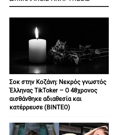
Σοκ στην Κοζάνη: Nεκρός γνωστός
Έλληνας TikToker – Ο 48χρονος
αισθάνθηκε αδιαθεσία και
κατέρρευσε (ΒΙΝΤΕΟ)