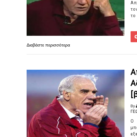
Απ
το
το
Διαβάστε περισσότερα
Α
Α
[
By
ΓΕ
Ο 
μπ
εξ