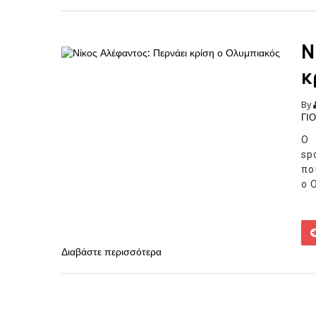
Ν
κ
By
ΓΙ
Ο 
sp
πο
ο 
Διαβάστε περισσότερα