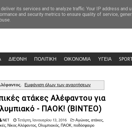
ΕΛΑΣ, ΣΥΡΙΖΑ και Νέα Αριστερα
Σάλος στην Κρήτη: Τουρίστας ρώτη
deliver its services and to analyze traffic. Your IP address and 
ormance and security metrics to ensure quality of service, gene
abuse.
Α
ΔΙΕΘΝΗ
ΠΟΛΙΤΙΚΗ
ΟΙΚΟΝΟΜΙΑ
ΥΓΕΙΑ
SPOR
Αλέφαντος
.
Εμφάνιση όλων των αναρτήσεων
πικές ατάκες Αλέφαντου για
λυμπιακό - ΠΑΟΚ! (ΒΙΝΤΕΟ)
NET
Τετάρτη, Ιανουαρίου 13, 2016
Αγώνας
,
ατάκες
,
κές
,
Νίκος Αλέφαντος
,
Ολυμπιακός
,
ΠΑΟΚ
,
ποδόσφαιρο