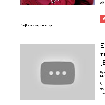
ΔΕ
Διαβάστε περισσότερα
Ε
τ
[
By
Νίκ
Ο 
ασ
το