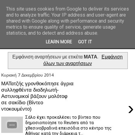
This site uses cookies from Google to deliver its services
and to analyze traffic. Your IP address and user-agent are
REPORTAZ NET
shared with Google along with performance and security
metrics to ensure quality of service, generate usage
statistics, and to detect and address abuse.
LEARN MORE
GOT IT
Εμφάνιση αναρτήσεων με ετικέτα
ΜΑΤΑ
.
Εμφάνιση
όλων των αναρτήσεων
Κυριακή 7 Δεκεμβρίου 2014
ΜΑΤατζής γρονθοκόπησε άγρια
συλληφθέντα διαδηλωτή-
Αστυνομικοί βάζουν μολότοφ
›
σε σακίδιο (Βίντεο
ντοκουμέντο)
Σάλο έχει προκαλέσει το βίντεο που
δημοσιοποίησε το Reuters από τα
χθεσινοβραδινά επεισόδια στο κέντρο της
Αθήνας κατά την διάρκεια τ...