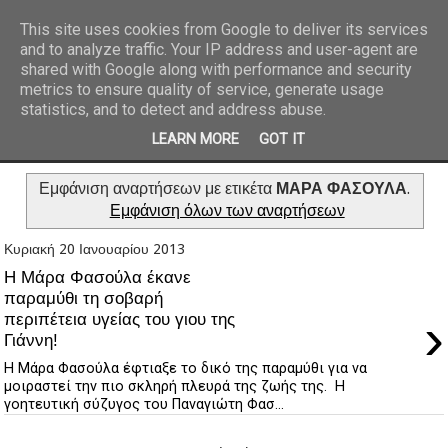
This site uses cookies from Google to deliver its services
and to analyze traffic. Your IP address and user-agent are
REPORTAZ NET
shared with Google along with performance and security
metrics to ensure quality of service, generate usage
statistics, and to detect and address abuse.
LEARN MORE
GOT IT
Εμφάνιση αναρτήσεων με ετικέτα
ΜΑΡΑ ΦΑΣΟΥΛΑ
.
Εμφάνιση όλων των αναρτήσεων
Κυριακή 20 Ιανουαρίου 2013
Η Μάρα Φασούλα έκανε
παραμύθι τη σοβαρή
›
περιπέτεια υγείας του γιου της
Γιάννη!
Η Μάρα Φασούλα έφτιαξε το δικό της παραμύθι για να
μοιραστεί την πιο σκληρή πλευρά της ζωής της. Η
γοητευτική σύζυγος του Παναγιώτη Φασ...