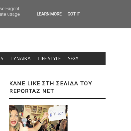
ο μπιχλιμπίδι από το παζάρι έκρυβε ένα διαμάντι αξίας… 767.000 ευρώ!
user-agent
rate usage
LEARN MORE
GOT IT
TS
ΓΥΝΑΙΚΑ
LIFE STYLE
SEXY
KANE LIKE ΣΤΗ ΣΕΛΙΔΑ ΤΟΥ
REPORTAZ NET