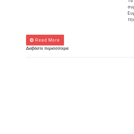
Το
συ
Ευ
τη
Read More
Διαβάστε περισσότερα