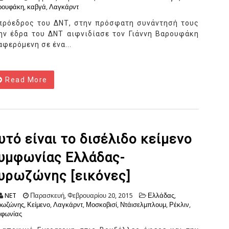
ρουφάκη
,
καβγά
,
Λαγκάρντ
πρόεδρος του ΔΝΤ, στην πρόσφατη συνάντησή τους
ην έδρα του ΔΝΤ αιφνιδίασε τον Γιάννη Βαρουφάκη
αφερόμενη σε ένα...
Read More
υτό είναι το δισέλιδο κείμενο
υμφωνίας Ελλάδας-
υρωζώνης [εικόνες]
NET
Παρασκευή, Φεβρουαρίου 20, 2015
Ελλάδας
,
ρωζώνης
,
Κείμενο
,
Λαγκάρντ
,
Μοσκοβισί
,
Ντάισελμπλουμ
,
Ρέκλιν
,
μφωνίας