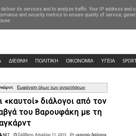
: Ο 58χρονος που έκανε σπίτι του ένα πλοίο 23 μέτρων
Απίστευτο: Τ
deliver its services and to analyze traffic. Your IP address and 
ormance and security metrics to ensure quality of service, gene
abuse.
Α
ΔΙΕΘΝΗ
ΠΟΛΙΤΙΚΗ
ΟΙΚΟΝΟΜΙΑ
ΥΓΕΙΑ
SPOR
γκάρντ
.
Εμφάνιση όλων των αναρτήσεων
ι «καυτοί» διάλογοι από τον
αβγά του Βαρουφάκη με τη
αγκάρντ
NET
Σάββατο, Απριλίου 11, 2015
«καυτοί» διάλογοι
,