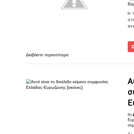
Βα
Η 
στ
αν
Διαβάστε περισσότερα
Α
σ
Ε
By
Ευ
συ