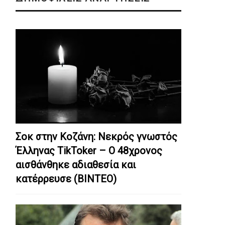
Σοκ στην Κοζάνη: Nεκρός γνωστός
Έλληνας TikToker – Ο 48χρονος
αισθάνθηκε αδιαθεσία και
κατέρρευσε (ΒΙΝΤΕΟ)