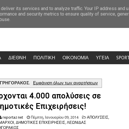
Μπαράζ ελέγχων για κατάληψη παραλιών – Πού έχουν γίνει οι περισσότ
deliver its services and to analyze traffic. Your IP address and 
ormance and security metrics to ensure quality of service, gene
abuse.
Α
ΔΙΕΘΝΗ
ΠΟΛΙΤΙΚΗ
ΟΙΚΟΝΟΜΙΑ
ΥΓΕΙΑ
SPOR
 ΓΡΗΓΟΡΑΚΟΣ
.
Εμφάνιση όλων των αναρτήσεων
ρχονται 4.000 απολύσεις σε
ημοτικές Επιχειρήσεις!
reportaz net
Πέμπτη, Ιανουαρίου 09, 2014
ΑΠΟΛΥΣΕΙΣ
,
ΜΑΡΧΟΙ
,
ΔΗΜΟΤΙΚΕΣ ΕΠΙΧΕΙΡΗΣΕΙΣ
,
ΛΕΩΝΙΔΑΣ
ΗΓΟΡΑΚΟΣ