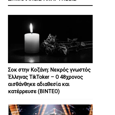
Σοκ στην Κοζάνη: Nεκρός γνωστός
Έλληνας TikToker – Ο 48χρονος
αισθάνθηκε αδιαθεσία και
κατέρρευσε (ΒΙΝΤΕΟ)