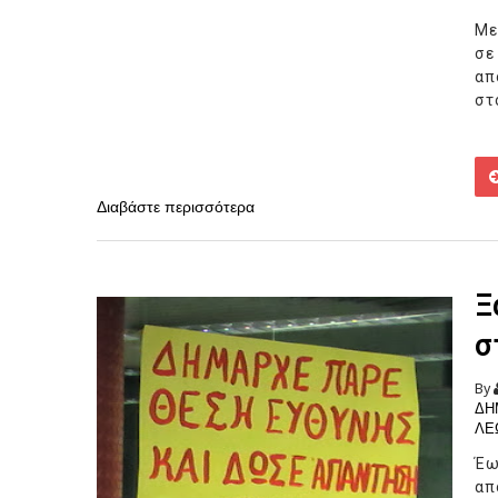
Με
σε
απ
στ
Διαβάστε περισσότερα
Ξ
σ
By
ΔΗ
ΛΕ
Έω
α