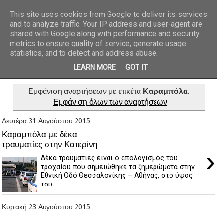
This site uses cookies from Google to deliver its services
and to analyze traffic. Your IP address and user-agent are
REPORTAZ NET
shared with Google along with performance and security
metrics to ensure quality of service, generate usage
statistics, and to detect and address abuse.
LEARN MORE
GOT IT
Εμφάνιση αναρτήσεων με ετικέτα
Καραμπόλα
.
Εμφάνιση όλων των αναρτήσεων
Δευτέρα 31 Αυγούστου 2015
Καραμπόλα με δέκα
τραυματίες στην Κατερίνη
›
Δέκα τραυματίες είναι ο απολογισμός του
τροχαίου που σημειώθηκε τα ξημερώματα στην
Εθνική Οδό Θεσσαλονίκης – Αθήνας, στο ύψος
του...
Κυριακή 23 Αυγούστου 2015