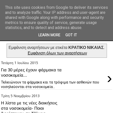
This site uses cookies from Google to deliver its services
and to analyze traffic. Your IP address and user-agent are
REPORTAZ NET
shared with Google along with performance and security
metrics to ensure quality of service, generate usage
statistics, and to detect and address abuse.
LEARN MORE
GOT IT
Εμφάνιση αναρτήσεων με ετικέτα
ΚΡΑΤΙΚΟ ΝΙΚΑΙΑΣ
.
Εμφάνιση όλων των αναρτήσεων
Τετάρτη 1 Ιουλίου 2015
Για 30 μέρες έχουν φάρμακα τα
›
νοσοκομεία...
Τελειώνουν τα φάρμακα και τα τρόφιμα των ασθενών που
νοσηλεύονται στα νοσοκομεία...
Τρίτη 5 Νοεμβρίου 2013
Η λίστα με τις νέες διοικήσεις
στα νοσοκομεία- Ποιοι