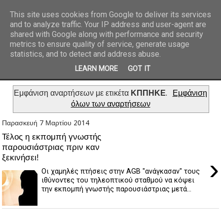
This site uses cookies from Google to deliver its services
and to analyze traffic. Your IP address and user-agent are
REPORTAZ NET
shared with Google along with performance and security
metrics to ensure quality of service, generate usage
statistics, and to detect and address abuse.
LEARN MORE
GOT IT
Εμφάνιση αναρτήσεων με ετικέτα
ΚΠΠΗΚΕ
.
Εμφάνιση
όλων των αναρτήσεων
Παρασκευή 7 Μαρτίου 2014
Τέλος η εκπομπή γνωστής
παρουσιάστριας πριν καν
ξεκινήσει!
›
Οι χαμηλές πτήσεις στην AGB "ανάγκασαν" τους
ιθύνοντες του τηλεοπτικού σταθμού να κόψει
την εκπομπή γνωστής παρουσιάστριας μετά...