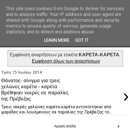
This site uses cookies from Google to deliver its services
and to analyze traffic. Your IP address and user-agent are
REPORTAZ NET
shared with Google along with performance and security
metrics to ensure quality of service, generate usage
statistics, and to detect and address abuse.
LEARN MORE
GOT IT
Εμφάνιση αναρτήσεων με ετικέτα
ΚΑΡΕΤΑ-ΚΑΡΕΤΑ
.
Εμφάνιση όλων των αναρτήσεων
Τρίτη 15 Ιουλίου 2014
Θάνατος- αίνιγμα για τρεις
χελώνες καρέτα - καρέτα
›
Βρέθηκαν νεκρές σε παραλίες
της Πρέβεζας
Τρεις νεκρές χελώνες καρέτα-καρέτα εντοπίστηκαν από
ψαράδες και λουόμενους σε παραλίες της Πρέβεζας το...
›
Αρχική σελίδα