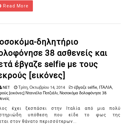
Read More
οσοκόμα-δηλητήριο
ολοφόνησε 38 ασθενείς και
ετά έβγαζε selfie με τους
εκρούς [εικόνες]
NET
Τρίτη, Οκτωβρίου 14, 2014
έβγαζε selfie
,
ΙΤΑΛΙΑ
,
ρούς [εικόνες] Ντανιέλα Ποτζιάλι
,
Νοσοκόμα δολοφόνησε 38
ενείς
λος έχει ξεσπάσει στην Ιταλία από μια πολύ
υστηριώδη υπόθεση που είδε το φως της
εται στον θάνατο περισσότερων...