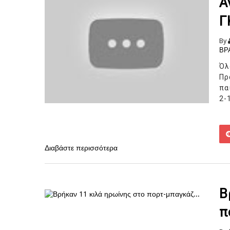
Α
Γ
By
ΒΡ
Όλ
Πρ
πα
2-
Διαβάστε περισσότερα
Β
π