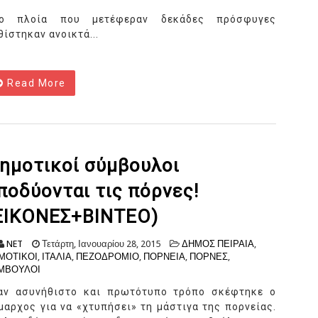
ο πλοία που μετέφεραν δεκάδες πρόσφυγες
θίστηκαν ανοικτά...
Read More
ημοτικοί σύμβουλοι
ποδύονται τις πόρνες!
ΕΙΚΟΝΕΣ+ΒΙΝΤΕΟ)
NET
Τετάρτη, Ιανουαρίου 28, 2015
ΔΗΜΟΣ ΠΕΙΡΑΙΑ
,
ΜΟΤΙΚΟΙ
,
ΙΤΑΛΙΑ
,
ΠΕΖΟΔΡΟΜΙΟ
,
ΠΟΡΝΕΙΑ
,
ΠΟΡΝΕΣ
,
ΜΒΟΥΛΟΙ
αν ασυνήθιστο και πρωτότυπο τρόπο σκέφτηκε ο
μαρχος για να «χτυπήσει» τη μάστιγα της πορνείας.