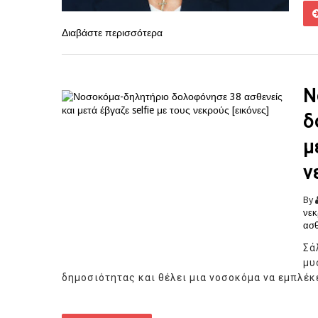
Διαβάστε περισσότερα
Ν
δ
μ
ν
By
νεκ
ασθ
Σά
μ
δημοσιότητας και θέλει μια νοσοκόμα να εμπλέκ