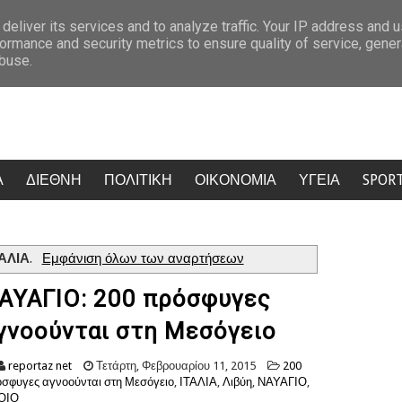
 Δύο ακόμη στελέχη αποχωρούν καταγγέλλοντας κλειστό σύστημα αποφάσεων
deliver its services and to analyze traffic. Your IP address and 
ormance and security metrics to ensure quality of service, gene
abuse.
Α
ΔΙΕΘΝΗ
ΠΟΛΙΤΙΚΗ
ΟΙΚΟΝΟΜΙΑ
ΥΓΕΙΑ
SPOR
ΤΑΛΙΑ
.
Εμφάνιση όλων των αναρτήσεων
ΑΥΑΓΙΟ: 200 πρόσφυγες
γνοούνται στη Μεσόγειο
reportaz net
Τετάρτη, Φεβρουαρίου 11, 2015
200
σφυγες αγνοούνται στη Μεσόγειο
,
ΙΤΑΛΙΑ
,
Λιβύη
,
ΝΑΥΑΓΙΟ
,
ΟΙΟ