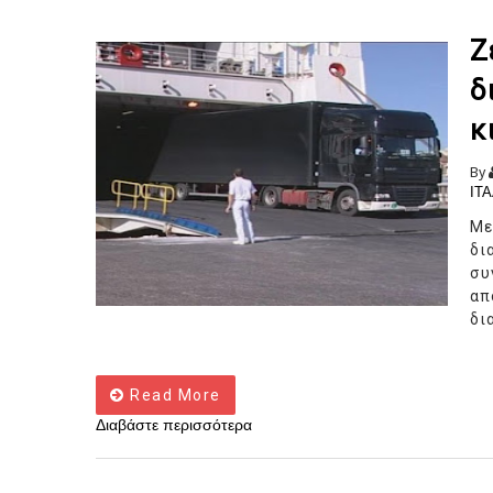
Ζ
δ
κ
By
ΙΤΑ
Με
δι
συ
απ
δι
Read More
Διαβάστε περισσότερα