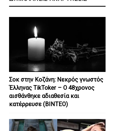
Σοκ στην Κοζάνη: Nεκρός γνωστός
Έλληνας TikToker – Ο 48χρονος
αισθάνθηκε αδιαθεσία και
κατέρρευσε (ΒΙΝΤΕΟ)