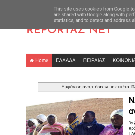
 Βέλγιο να κυνηγήσει την πρόκριση
Latest News
Κρίση στο κόμμα Καρυστιανού:
This site uses cookies from Google to 
are shared with Google along with perf
statistics, and to detect and address 
REPORTAZ NET
Home
ΕΛΛΑΔΑ
ΠΕΙΡΑΙΑΣ
ΚΟΙΝΩΝΙ
Εμφάνιση αναρτήσεων με ετικέτα
Ι
Ν
α
By
πρό
ΠΛ