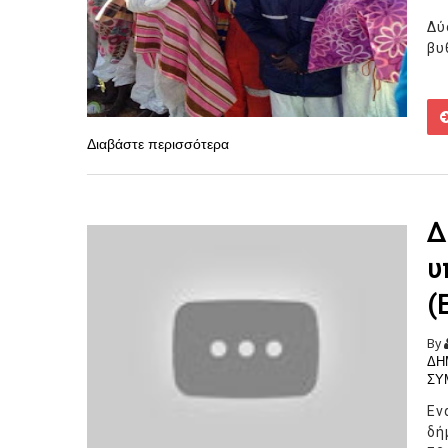
Δύ
βυ
Διαβάστε περισσότερα
Δ
υ
(
By
ΔΗ
ΣΥ
Εν
δή