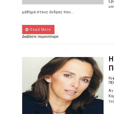
Εβ
υπ
μάθημα στους άνδρες που...
Read More
Διαβάστε περισσότερα
Η
Π
By
ΠΕ
Αν
Κα
το