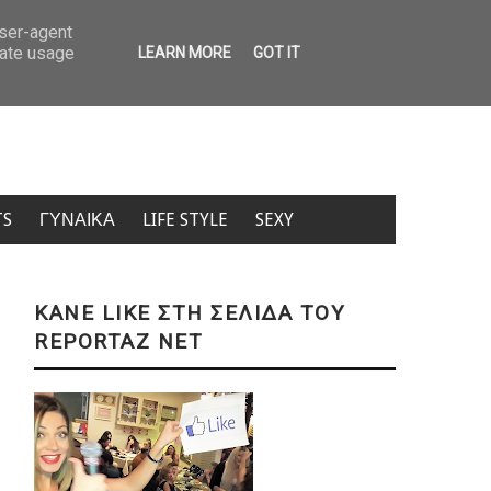
Πανάκριβα τα εισιτήρια για μετακίνηση από νησί σε νησί – Δείτε πί
user-agent
rate usage
LEARN MORE
GOT IT
TS
ΓΥΝΑΙΚΑ
LIFE STYLE
SEXY
KANE LIKE ΣΤΗ ΣΕΛΙΔΑ ΤΟΥ
REPORTAZ NET