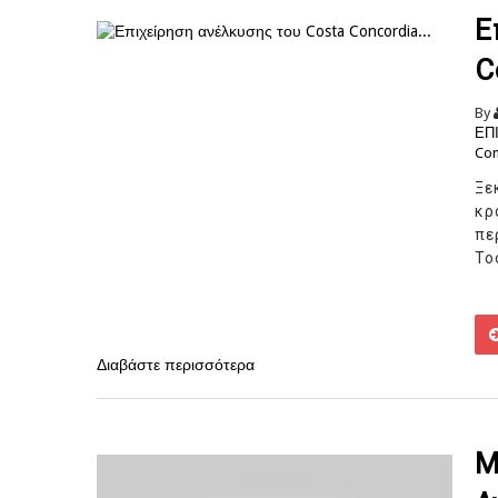
Ε
C
By
ΕΠ
Con
Ξ
κρ
πε
Το
Διαβάστε περισσότερα
Μ