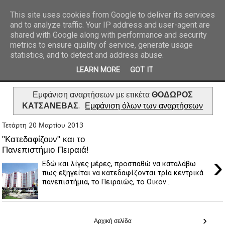
This site uses cookies from Google to deliver its services
and to analyze traffic. Your IP address and user-agent are
REPORTAZ NET
shared with Google along with performance and security
metrics to ensure quality of service, generate usage
statistics, and to detect and address abuse.
LEARN MORE
GOT IT
Εμφάνιση αναρτήσεων με ετικέτα
ΘΟΔΩΡΟΣ
ΚΑΤΣΑΝΕΒΑΣ
.
Εμφάνιση όλων των αναρτήσεων
Τετάρτη 20 Μαρτίου 2013
"Κατεδαφίζουν" και το
Πανεπιστήμιο Πειραιά!
›
Εδώ και λίγες μέρες, προσπαθώ να καταλάβω
πως εξηγείται να κατεδαφίζονται τρία κεντρικά
πανεπιστήμια, το Πειραιώς, το Οικον...
›
Αρχική σελίδα