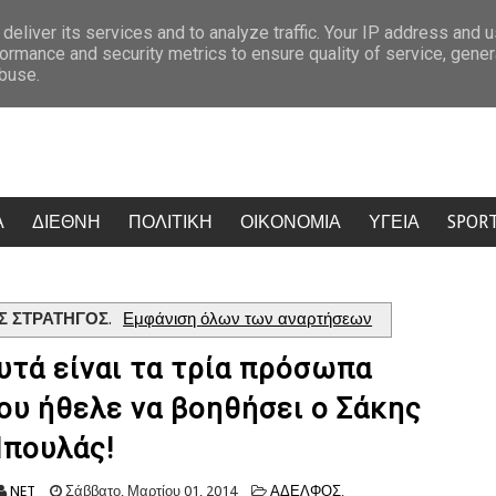
 την πρόκριση
Κρίση στο κόμμα Καρυστιανού: Δύο ακόμη στελέχη
deliver its services and to analyze traffic. Your IP address and 
ormance and security metrics to ensure quality of service, gene
abuse.
Α
ΔΙΕΘΝΗ
ΠΟΛΙΤΙΚΗ
ΟΙΚΟΝΟΜΙΑ
ΥΓΕΙΑ
SPOR
 ΣΤΡΑΤΗΓΟΣ
.
Εμφάνιση όλων των αναρτήσεων
υτά είναι τα τρία πρόσωπα
ου ήθελε να βοηθήσει ο Σάκης
πουλάς!
NET
Σάββατο, Μαρτίου 01, 2014
ΑΔΕΛΦΟΣ
,