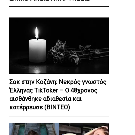
Σοκ στην Κοζάνη: Nεκρός γνωστός
Έλληνας TikToker – Ο 48χρονος
αισθάνθηκε αδιαθεσία και
κατέρρευσε (ΒΙΝΤΕΟ)