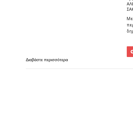
ΑΛ
ΣΑ
Μ
πε
δη
Διαβάστε περισσότερα