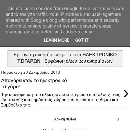
This site uses cookies from Google to deliver its services
and to analyze traffic. Your IP address and user-agent are
REPORTAZ NET
shared with Google along with performance and security
metrics to ensure quality of service, generate usage
statistics, and to detect and address abuse.
LEARN MORE
GOT IT
Εμφάνιση αναρτήσεων με ετικέτα
ΗΛΕΚΤΡΟΝΙΚΟ
ΤΣΙΓΑΡΩΝ
.
Εμφάνιση όλων των αναρτήσεων
Παρασκευή 20 Δεκεμβρίου 2013
Απαγόρευσαν το ηλεκτρονικό
›
τσιγάρο!
Την απαγόρευση του ηλεκτρονικού τσιγάρου από όλους τους
ιδιωτικούς και δημόσιους χώρους, αποφάσισε το Δημοτικό
Συμβούλιο της...
›
Αρχική σελίδα