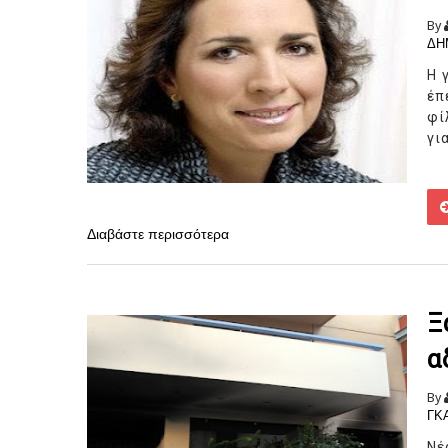
By
ΔΗ
Η 
έπ
φί
για
Διαβάστε περισσότερα
Ξ
α
By
ΓΚ
Νέ