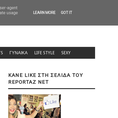
 Κρήτη: Τουρίστας ρώτησε πόσο κοστίζει ανήλικο κορίτσι – «Πόσα θέλεις;» (
user-agent
rate usage
LEARN MORE
GOT IT
TS
ΓΥΝΑΙΚΑ
LIFE STYLE
SEXY
KANE LIKE ΣΤΗ ΣΕΛΙΔΑ ΤΟΥ
REPORTAZ NET