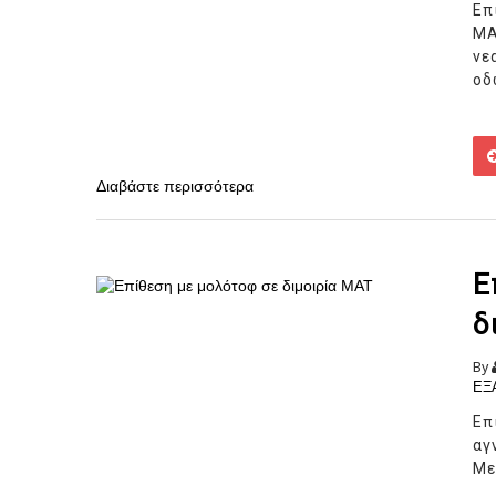
Επ
ΜΑ
νε
οδ
Διαβάστε περισσότερα
Ε
δ
By
ΕΞ
Eπ
αγ
Με