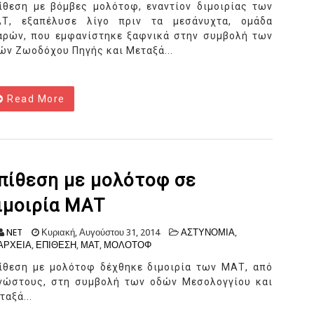
ίθεση με βόμβες μολότοφ, εναντίον διμοιρίας των
Τ, εξαπέλυσε λίγο πριν τα μεσάνυχτα, ομάδα
αρών, που εμφανίστηκε ξαφνικά στην συμβολή των
ών Ζωοδόχου Πηγής και Μεταξά...
Read More
πίθεση με μολότοφ σε
ιμοιρία ΜΑΤ
NET
Κυριακή, Αυγούστου 31, 2014
ΑΣΤΥΝΟΜΙΑ
,
ΑΡΧΕΙΑ
,
ΕΠΙΘΕΣΗ
,
ΜΑΤ
,
ΜΟΛΟΤΟΦ
ίθεση με μολότοφ δέχθηκε διμοιρία των ΜΑΤ, από
νώστους, στη συμβολή των οδών Μεσολογγίου και
ταξά...