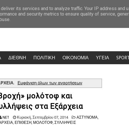
εσσέ, πυρά από ΠΑΣΟΚ, ΕΛΑΣ, ΣΥΡΙΖΑ και Νέα Αριστερα
Σάλος στην
deliver its services and to analyze traffic. Your IP address and 
ormance and security metrics to ensure quality of service, gene
abuse.
Α
ΔΙΕΘΝΗ
ΠΟΛΙΤΙΚΗ
ΟΙΚΟΝΟΜΙΑ
ΥΓΕΙΑ
SPOR
ΡΧΕΙΑ
.
Εμφάνιση όλων των αναρτήσεων
Βροχή» μολότοφ και
υλλήψεις στα Εξάρχεια
NET
Κυριακή, Σεπτεμβρίου 07, 2014
ΑΣΤΥΝΟΜΑ
,
ΑΡΧΕΙΑ
,
ΕΠΙΘΕΣΗ
,
ΜΟΛΟΤΟΦ
,
ΣΥΛΛΗΨΕΙΣ