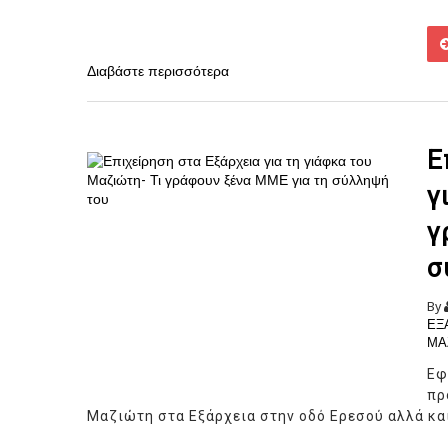
Διαβάστε περισσότερα
Ε
γ
γ
σ
By
ΕΞ
ΜΑ
Εφ
πρ
Μαζιώτη στα Εξάρχεια στην οδό Ερεσού αλλά και 