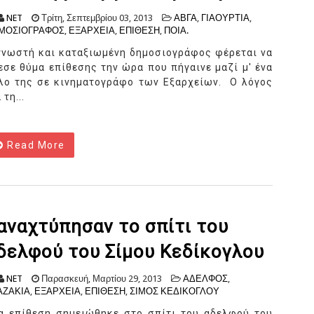
NET
Τρίτη, Σεπτεμβρίου 03, 2013
ΑΒΓΑ
,
ΓΙΑΟΥΡΤΙΑ
,
ΜΟΣΙΟΓΡΑΦΟΣ
,
ΕΞΑΡΧΕΙΑ
,
ΕΠΙΘΕΣΗ
,
ΠΟΙΑ.
γνωστή και καταξιωμένη δημοσιογράφος φέρεται να
εσε θύμα επίθεσης την ώρα που πήγαινε μαζί μ' ένα
λο της σε κινηματογράφο των Εξαρχείων. Ο λόγος
 τη...
Read More
αναχτύπησαν το σπίτι του
δελφού του Σίμου Κεδίκογλου
NET
Παρασκευή, Μαρτίου 29, 2013
ΑΔΕΛΦΟΣ
,
ΑΖΑΚΙΑ
,
ΕΞΑΡΧΕΙΑ
,
ΕΠΙΘΕΣΗ
,
ΣΙΜΟΣ ΚΕΔΙΚΟΓΛΟΥ
α επίθεση σημειώθηκε στο σπίτι του αδελφού του