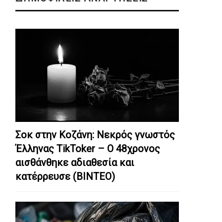
Σοκ στην Κοζάνη: Nεκρός γνωστός
Έλληνας TikToker – Ο 48χρονος
αισθάνθηκε αδιαθεσία και
κατέρρευσε (ΒΙΝΤΕΟ)