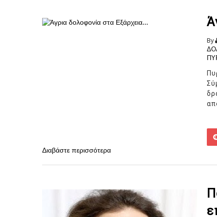
Ά
By
ΔΟ
ΠΥ
Πυ
Σύ
δ
απ
Διαβάστε περισσότερα
Π
ε