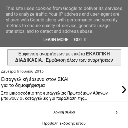
This site uses cookies from Google to deliver its services
and to analyze traffic. Your IP address and user-agent are
REPORTAZ NET
shared with Google along with performance and security
metrics to ensure quality of service, generate usage
statistics, and to detect and address abuse.
LEARN MORE
GOT IT
Εμφάνιση αναρτήσεων με ετικέτα
ΕΚΛΟΓΙΚΗ
ΔΙΑΔΙΚΑΣΙΑ
.
Εμφάνιση όλων των αναρτήσεων
Δευτέρα 6 Ιουλίου 2015
Εισαγγελική έρευνα στον ΣΚΑΙ
›
για το δημοψήφισμα
Στο μικροσκόπιο της εισαγγελίας Πρωτοδικών Αθηνών
μπαίνουν οι καταγγελίες για παραβίαση της...
›
Αρχική σελίδα
Προβολή έκδοσης ιστού