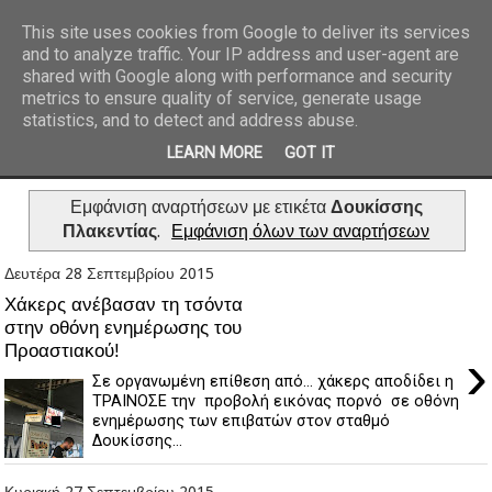
This site uses cookies from Google to deliver its services
and to analyze traffic. Your IP address and user-agent are
REPORTAZ NET
shared with Google along with performance and security
metrics to ensure quality of service, generate usage
statistics, and to detect and address abuse.
LEARN MORE
GOT IT
Εμφάνιση αναρτήσεων με ετικέτα
Δουκίσσης
Πλακεντίας
.
Εμφάνιση όλων των αναρτήσεων
Δευτέρα 28 Σεπτεμβρίου 2015
Χάκερς ανέβασαν τη τσόντα
στην οθόνη ενημέρωσης του
Προαστιακού!
›
Σε οργανωμένη επίθεση από… χάκερς αποδίδει η
ΤΡΑΙΝΟΣΕ την προβολή εικόνας πορνό σε οθόνη
ενημέρωσης των επιβατών στον σταθμό
Δουκίσσης...
Κυριακή 27 Σεπτεμβρίου 2015