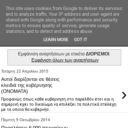
This site uses cookies from Google to deliver its services
and to analyze traffic. Your IP address and user-agent are
REPORTAZ NET
shared with Google along with performance and security
metrics to ensure quality of service, generate usage
statistics, and to detect and address abuse.
LEARN MORE
GOT IT
Εμφάνιση αναρτήσεων με ετικέτα
ΔΙΟΡΙΣΜΟΙ
.
Εμφάνιση όλων των αναρτήσεων
Τετάρτη 22 Απριλίου 2015
Αυτοί διορίζονται σε θέσεις
κλειδιά της κυβέρνησης
›
(ΟΝΟΜΑΤΑ)
Προφανώς όπως κάθε κυβέρνηση στο παρελθόν έτσι και η
σημερινή έχει το δικαίωμα να επιλέξει τα πολιτικά στελέχη
με τα οποία θα κυβερνήσ...
Πέμπτη 9 Οκτωβρίου 2014
Προσλήψεις 6.000 πτυχιούχων