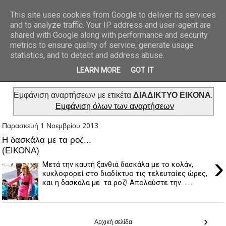
This site uses cookies from Google to deliver its services
and to analyze traffic. Your IP address and user-agent are
REPORTAZ NET
shared with Google along with performance and security
metrics to ensure quality of service, generate usage
statistics, and to detect and address abuse.
LEARN MORE
GOT IT
Εμφάνιση αναρτήσεων με ετικέτα
ΔΙΑΔΙΚΤΥΟ ΕΙΚΟΝΑ
.
Εμφάνιση όλων των αναρτήσεων
Παρασκευή 1 Νοεμβρίου 2013
H δασκάλα με τα ροζ...
(ΕΙΚΟΝΑ)
›
Μετά την καυτή ξανθιά δασκάλα με το κολάν,
κυκλοφορεί στο διαδίκτυο τις τελευταίες ώρες,
και η δασκάλα με τα ροζ! Απολαύστε την ......
›
Αρχική σελίδα