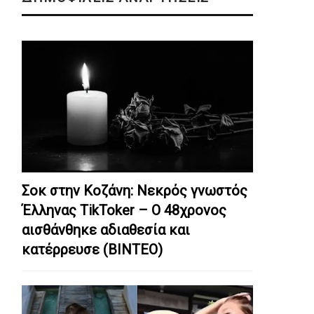
Σοκ στην Κοζάνη: Nεκρός γνωστός
Έλληνας TikToker – Ο 48χρονος
αισθάνθηκε αδιαθεσία και
κατέρρευσε (ΒΙΝΤΕΟ)