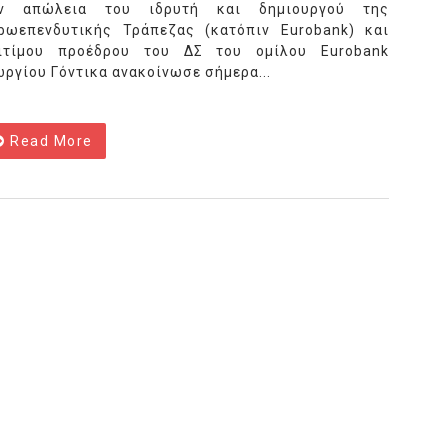
ν απώλεια του ιδρυτή και δημιουργού της
ρωεπενδυτικής Τράπεζας (κατόπιν Eurobank) και
ιτίμου προέδρου του ΔΣ του ομίλου Eurobank
ωργίου Γόντικα ανακοίνωσε σήμερα...
Read More