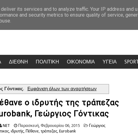
πρόκριση
Κρίση στο κόμμα Καρυστιανού: Δύο ακόμη στελέχη αποχω
deliver its services and to analyze traffic. Your IP address and 
ormance and security metrics to ensure quality of service, gene
abuse.
Α
ΔΙΕΘΝΗ
ΠΟΛΙΤΙΚΗ
ΟΙΚΟΝΟΜΙΑ
ΥΓΕΙΑ
SPOR
ς Γόντικας
.
Εμφάνιση όλων των αναρτήσεων
έθανε ο ιδρυτής της τράπεζας
urobank, Γεώργιος Γόντικας
NET
Παρασκευή, Φεβρουαρίου 06, 2015
Γεώργιος
τικας
,
ιδρυτής
,
Πέθανε
,
τράπεζας
,
Eurobank