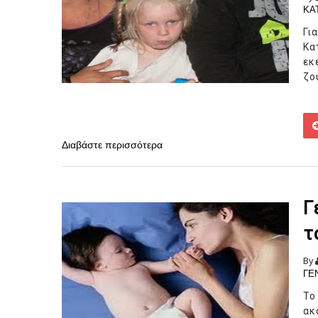
ΚΑ
Γι
Κα
εκ
ζού
Διαβάστε περισσότερα
Γ
τ
By
ΓΕ
Το
ακ