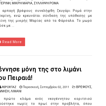
ΤΕΡΙΝΗ
,
ΜΙΚΡΗ ΜΑΡΙΑ
,
ΣΥΛΛΗΨΗ ΡΟΜΑ
α αρπαγή βρέφους συνελήφθη ζευγάρι Ρομά στην
τερίνη, ενώ ερευνάται σύνδεση της υπόθεσης με
είνη της μικρής Μαρίας από τα Φάρσαλα. Το μωρό
σε με ...
Read More
έννησε μόνη της στο λιμάνι
ου Πειραιά!
REPORTAZ
Παρασκευή, Σεπτεμβρίου 02, 2011
ΒΡΕΦΟΥΣ
,
ΝΝΗΣΗ
,
ΛΙΜΑΝΙ
 πρώτο κλάμα ενός νεογέννητου κοριτσιού
ούστηκε νωρίς το πρωί στην προβλήτα, όπου