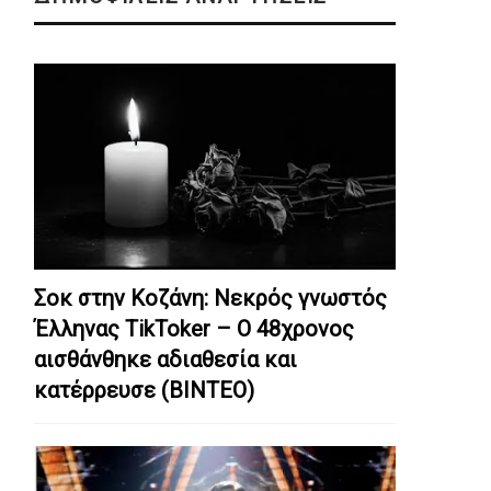
Σοκ στην Κοζάνη: Nεκρός γνωστός
Έλληνας TikToker – Ο 48χρονος
αισθάνθηκε αδιαθεσία και
κατέρρευσε (ΒΙΝΤΕΟ)