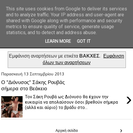
This site uses cookies from Google to deliver its services
and to analyze traffic. Your IP address and user-agent are
REPORTAZ NET
shared with Google along with performance and security
metrics to ensure quality of service, generate usage
statistics, and to detect and address abuse.
LEARN MORE
GOT IT
Εμφάνιση αναρτήσεων με ετικέτα
ΒΑΚΧΕΣ
.
Εμφάνιση
όλων των αναρτήσεων
Παρασκευή 13 Σεπτεμβρίου 2013
Ο "Διόνυσος" Σάκης Ρουβάς
σήμερα στο Βεάκειο
›
Τον Σάκη Ρουβά ως Διόνυσο θα έχουν την
ευκαιρία να απολαύσουν όσοι βρεθούν σήμερα
(αλλά και αύριο) το βράδυ στο...
›
Αρχική σελίδα